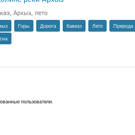
каз, Архыз, лето
хыз
Горы
Дорога
Кавказ
Лето
Природа
сна
рованные пользователи.