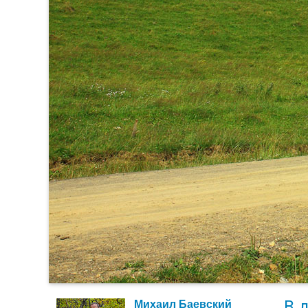
В 
Михаил Баевский