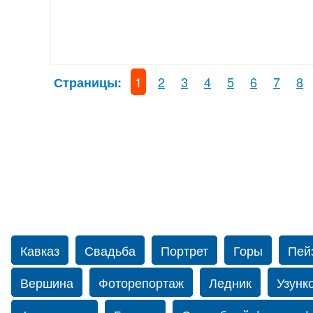
1
2
3
4
5
6
7
8
Страницы:
Кавказ
Свадьба
Портрет
Горы
Пей
Вершина
Фоторепортаж
Ледник
Узунк