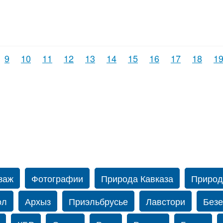
9
10
11
12
13
14
15
16
17
18
1
заж
Фотографии
Природа Кавказа
Природ
ол
Архыз
Приэльбрусье
Лавстори
Безе