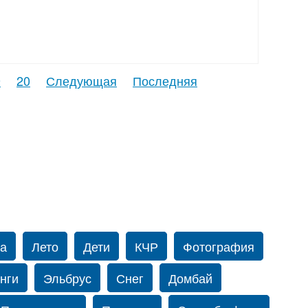
9
20
Следующая
Последняя
а
Лето
Дети
КЧР
Фотография
нги
Эльбрус
Снег
Домбай