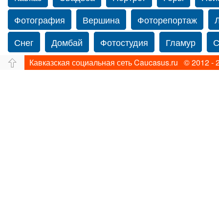
Фотография
Вершина
Фоторепортаж
Снег
Домбай
Фотостудия
Гламур
С
Кавказская социальная сеть Caucasus.ru © 2012 - 
Путешествие
Перевал
Ущелье
Свадьб
Прогулка по Нью-йорку
Фограф в Нью-Йорк
Фотограф Ольга Блинова
Водопад
Злата
Панорама
Зима