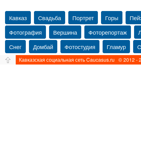
Кавказ
Свадьба
Портрет
Горы
Пей
Фотография
Вершина
Фоторепортаж
Снег
Домбай
Фотостудия
Гламур
С
Кавказская социальная сеть Caucasus.ru © 2012 - 
Путешествие
Перевал
Ущелье
Свадьб
Нью-йорку
Фограф в Нью-Йорк
Свадебный
Фотограф Ольга Блинова
Водопад
Злата
Ахуба
Зима