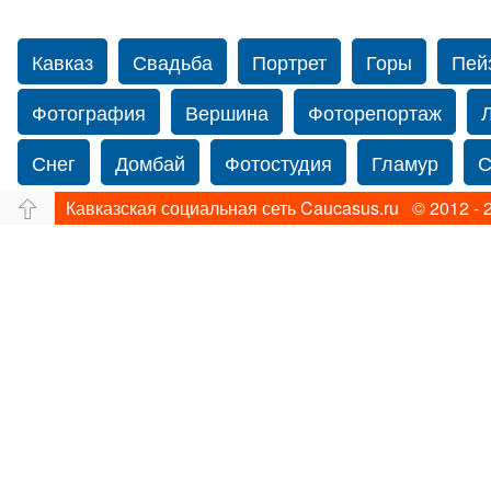
Кавказ
Свадьба
Портрет
Горы
Пей
Фотография
Вершина
Фоторепортаж
Снег
Домбай
Фотостудия
Гламур
С
Кавказская социальная сеть Caucasus.ru © 2012 - 
Путешествие
Перевал
Ущелье
Свадьб
Прогулка по Нью-йорку
Фограф в Нью-Йорк
Фотограф Ольга Блинова
Водопад
Злата
Панорама
Зима