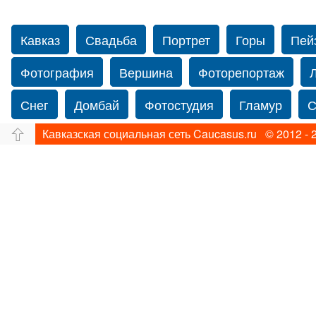
Кавказ
Свадьба
Портрет
Горы
Пей
Фотография
Вершина
Фоторепортаж
Снег
Домбай
Фотостудия
Гламур
С
Кавказская социальная сеть Caucasus.ru © 2012 - 
Путешествие
Перевал
Свадьба фото
Нью-йорку
Фограф в Нью-Йорк
Свадебный
Фотограф Ольга Блинова
Водопад
Злата
Панорама
Зима