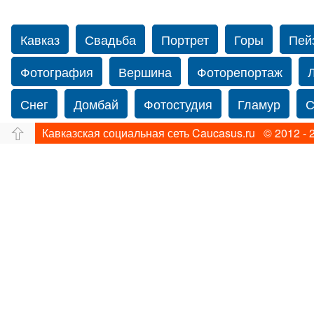
Кавказ
Свадьба
Портрет
Горы
Пей
Фотография
Вершина
Фоторепортаж
Снег
Домбай
Фотостудия
Гламур
С
Кавказская социальная сеть Caucasus.ru © 2012 - 
Путешествие
Перевал
Свадьба фото
Нью-йорку
Фограф в Нью-Йорк
Свадебный
Фотограф Ольга Блинова
Водопад
Злата
Ахуба
Зима