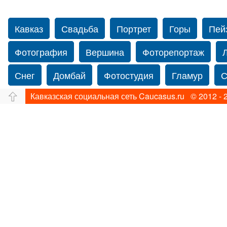
Кавказ
Свадьба
Портрет
Горы
Пей
Фотография
Вершина
Фоторепортаж
Снег
Домбай
Фотостудия
Гламур
С
Кавказская социальная сеть Caucasus.ru © 2012 - 
Путешествие
Перевал
Ущелье
Свадьб
Прогулка по Нью-йорку
Фограф в Нью-Йорк
Фотограф Ольга Блинова
Водопад
Злата
Панорама
Зима