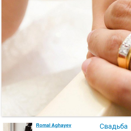
Свадьба
Romal Aghayev