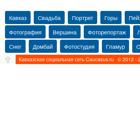
Кавказ
Свадьба
Портрет
Горы
Пей
Фотография
Вершина
Фоторепортаж
Снег
Домбай
Фотостудия
Гламур
С
Кавказская социальная сеть Caucasus.ru © 2012 - 
Путешествие
Перевал
Ущелье
Свадьб
Нью-йорку
Фограф в Нью-Йорк
Свадебный
Фотограф Ольга Блинова
Водопад
Злата
Ахуба
Зима