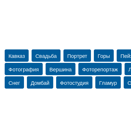
Кавказ
Свадьба
Портрет
Горы
Пей
Фотография
Вершина
Фоторепортаж
Снег
Домбай
Фотостудия
Гламур
С
Путешествие
Перевал
Ущелье
Свадьб
Прогулка по Нью-йорку
Фограф в Нью-Йорк
Фотограф Ольга Блинова
Водопад
Злата