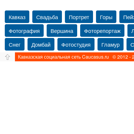
Кавказ
Свадьба
Портрет
Горы
Пей
Фотография
Вершина
Фоторепортаж
Снег
Домбай
Фотостудия
Гламур
С
Кавказская социальная сеть Caucasus.ru © 2012 - 
Путешествие
Перевал
Свадьба фото
Прогулка по Нью-йорку
Фограф в Нью-Йорк
Фотограф Ольга Блинова
Водопад
Злата
Ахуба
Зима