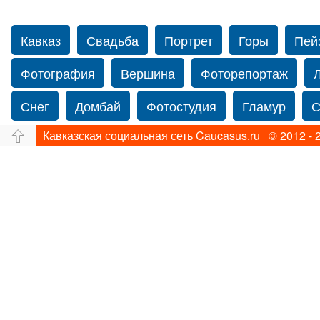
Кавказ
Свадьба
Портрет
Горы
Пей
Фотография
Вершина
Фоторепортаж
Снег
Домбай
Фотостудия
Гламур
С
Кавказская социальная сеть Caucasus.ru © 2012 - 
Путешествие
Перевал
Ущелье
Свадьб
Прогулка по Нью-йорку
Фограф в Нью-Йорк
Фотограф Ольга Блинова
Водопад
Злата
Панорама
Зима