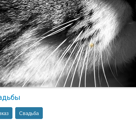
адьбы
вказ
Свадьба