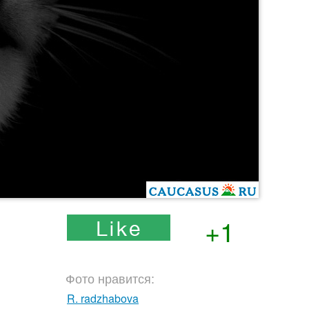
+1
Фото нравится:
R. radzhabova