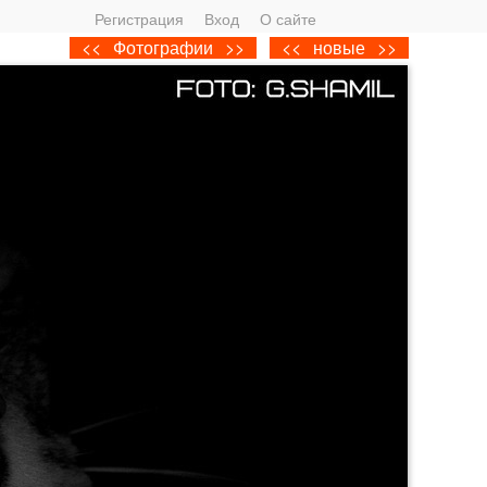
Регистрация
Вход
О сайте
<<
Фотографии
>>
<<
новые
>>