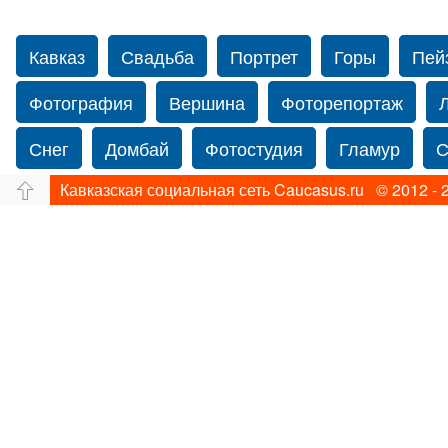
Кавказ
Свадьба
Портрет
Горы
Пей
Фотография
Вершина
Фоторепортаж
Снег
Домбай
Фотостудия
Гламур
С
Кавказская социальная сеть Caucasus.ru © 2012 - 
Путешествие
Перевал
Ущелье
Свадьб
Прогулка по Нью-йорку
Фограф в Нью-Йорк
Фотограф Ольга Блинова
Водопад
Злата
Панорама
Зима