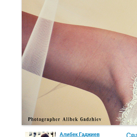
Св
Алибек Гаджиев