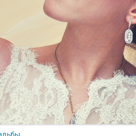
адьбы