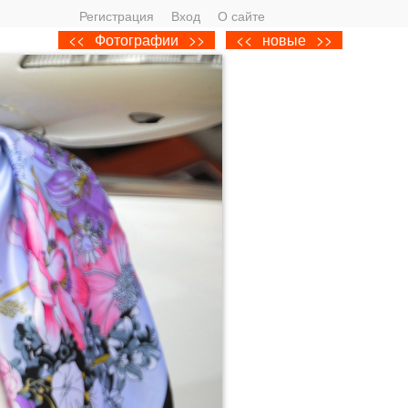
Регистрация
Вход
О сайте
<<
Фотографии
>>
<<
новые
>>