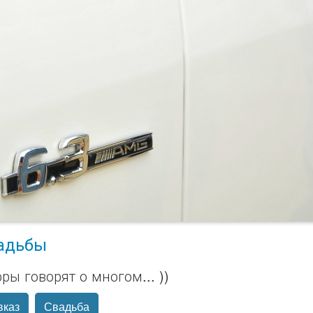
адьбы
ры говорят о многом... ))
вказ
Свадьба