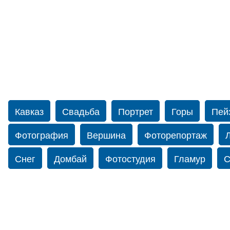
Кавказ
Свадьба
Портрет
Горы
Пей
Фотография
Вершина
Фоторепортаж
Снег
Домбай
Фотостудия
Гламур
С
Путешествие
Перевал
Свадьба фото
Нью-йорку
Фограф в Нью-Йорк
Свадебный
Фотограф Ольга Блинова
Водопад
Злата