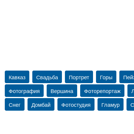
Кавказ
Свадьба
Портрет
Горы
Пей
Фотография
Вершина
Фоторепортаж
Снег
Домбай
Фотостудия
Гламур
С
Путешествие
Перевал
Свадьба фото
Йорк
Свадебный фотограф в США
Свадебн