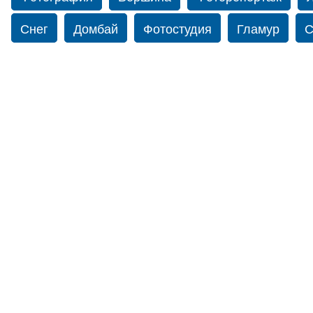
Снег
Домбай
Фотостудия
Гламур
С
Путешествие
Перевал
Свадьба фото
Прогулка по Нью-йорку
Фограф в Нью-Йорк
Фотограф Ольга Блинова
Водопад
Злата
Ахуба
Зима