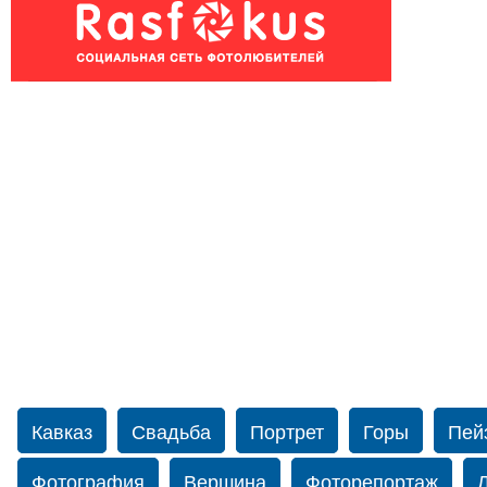
Кавказ
Свадьба
Портрет
Горы
Пей
Фотография
Вершина
Фоторепортаж