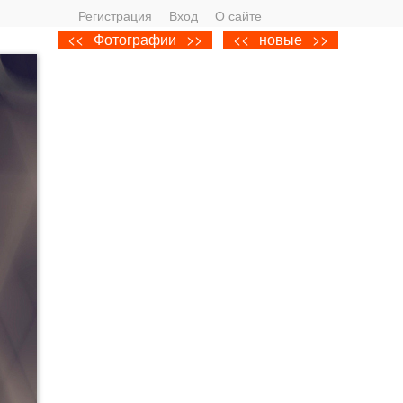
Регистрация
Вход
О сайте
<<
Фотографии
>>
<<
новые
>>