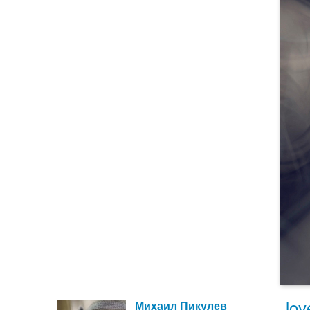
lov
Михаил Пикулев