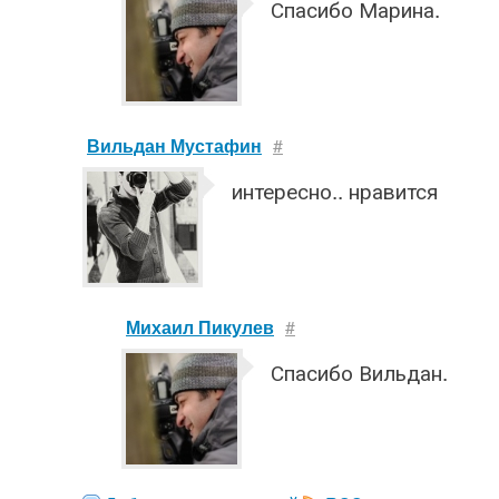
Спасибо Марина.
Вильдан Мустафин
#
интересно.. нравится
Михаил Пикулев
#
Спасибо Вильдан.