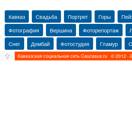
Кавказ
Свадьба
Портрет
Горы
Пей
Фотография
Вершина
Фоторепортаж
Снег
Домбай
Фотостудия
Гламур
С
Кавказская социальная сеть Caucasus.ru © 2012 - 
Путешествие
Перевал
Ущелье
Свадьб
Прогулка по Нью-йорку
Фограф в Нью-Йорк
Фотограф Ольга Блинова
Водопад
Злата
Панорама
Зима