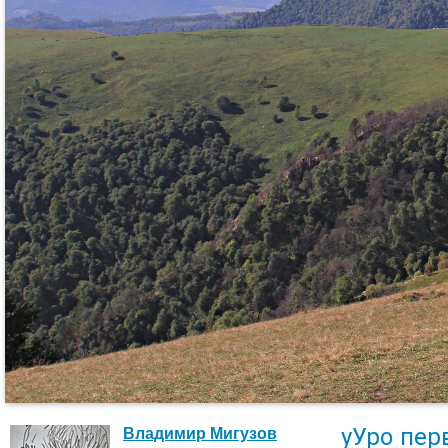
уУро пер
Владимир Мигузов