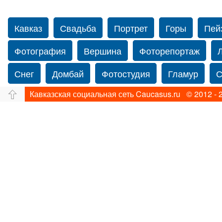
Кавказ
Свадьба
Портрет
Горы
Пей
Фотография
Вершина
Фоторепортаж
Снег
Домбай
Фотостудия
Гламур
С
Кавказская социальная сеть Caucasus.ru © 2012 - 
Путешествие
Перевал
Ущелье
Свадьб
Прогулка по Нью-йорку
Фограф в Нью-Йорк
Фотограф Ольга Блинова
Водопад
Злата
Панорама
Зима