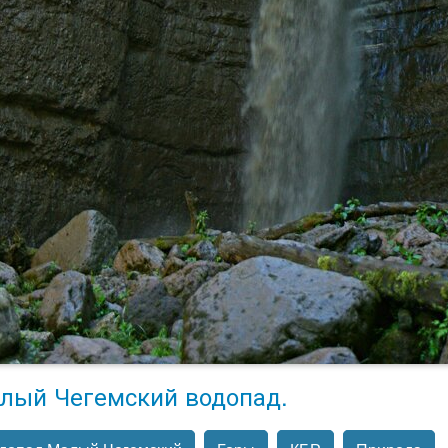
лый Чегемский водопад.