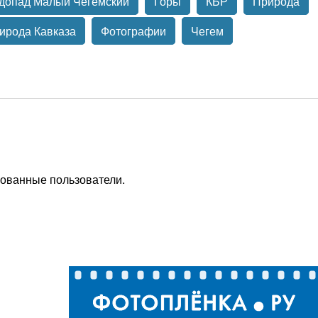
допад Малый Чегемский
Горы
КБР
Природа
ирода Кавказа
Фотографии
Чегем
рованные пользователи.