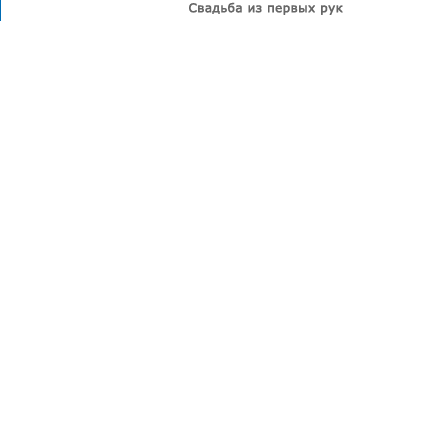
а
Лето
Дети
КЧР
Фотография
нги
Эльбрус
Снег
Домбай
Путешествие
Перевал
Ущелье
Свадьба