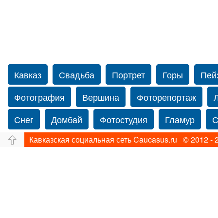
Кавказ
Свадьба
Портрет
Горы
Пей
Фотография
Вершина
Фоторепортаж
Снег
Домбай
Фотостудия
Гламур
С
Кавказская социальная сеть Caucasus.ru © 2012 - 
Путешествие
Перевал
Свадьба фото
Нью-йорку
Фограф в Нью-Йорк
Свадебный
Фотограф Ольга Блинова
Водопад
Злата
Ахуба
Зима