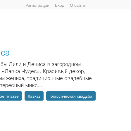
Регистрация
Вход
О сайте
иса
ьбы Лили и Дениса в загородном
 «Лавка Чудес». Красивый декор,
юм жениха, традиционные свадебные
тересный микс...
ое платье
Кавказ
Классическая свадьба