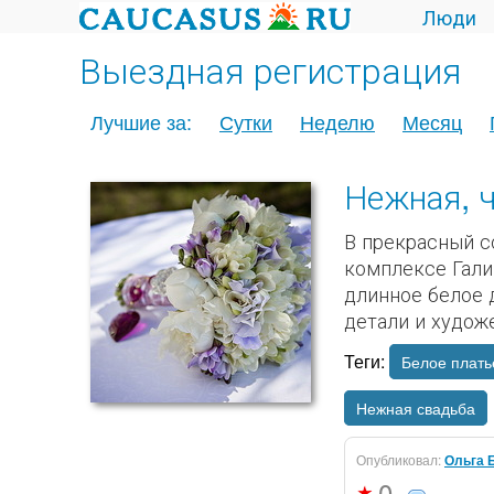
Люди
Выездная регистрация
Лучшие за:
Сутки
Неделю
Месяц
Нежная, ч
В прекрасный с
комплексе Гали
длинное белое 
детали и худож
Теги:
Белое плать
Нежная свадьба
Опубликовал:
Ольга 
0