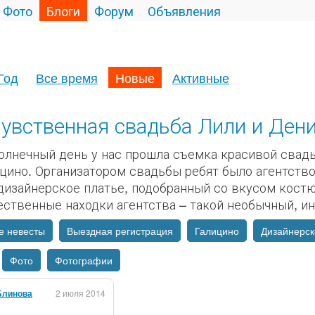
Фото
Блоги
Форум
Объявления
Год
Все время
Новые
Активные
увственная свадьба Лили и Ден
олнечный день у нас прошла съемка красивой свад
цино. Организатором свадьбы ребят было агентство
дизайнерское платье, подобранный со вкусом кост
ественные находки агентства – такой необычный, ин
е невесты
Выездная регистрация
Галицино
Дизайнерск
Фото
Фотографии
Блинова
2 июля 2014