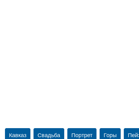
Кавказ
Свадьба
Портрет
Горы
Пей