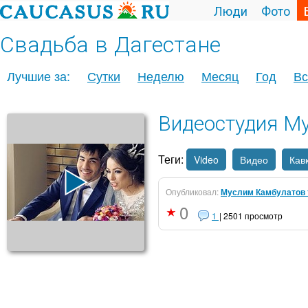
Люди
Фото
Свадьба в Дагестане
Лучшие за:
Сутки
Неделю
Месяц
Год
Вс
Видеостудия М
Теги:
Video
Видео
Кав
Опубликовал:
Муслим Камбулатов т
0
1
| 2501 просмотр