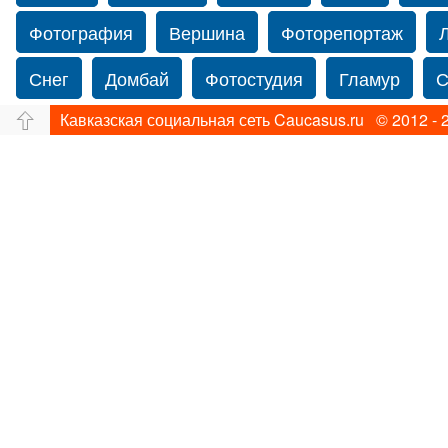
Фотография
Вершина
Фоторепортаж
Снег
Домбай
Фотостудия
Гламур
С
Кавказская социальная сеть Caucasus.ru © 2012 - 
Путешествие
Перевал
Ущелье
Свадьб
фотограф в Нью-Йорке
Caucasus
Прогулка
Фотограф Ольга Блинова
Водопад
Злата
Ахуба
Зима