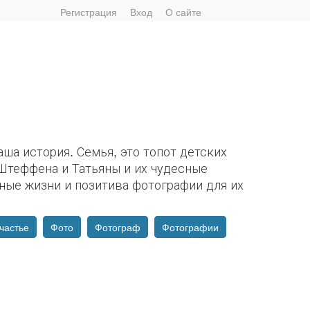
Регистрация
Вход
О сайте
наша история. Семья, это топот детских
Штеффена и Татьяны и их чудесные
ные жизни и позитива фотографии для их
частье
Фото
Фотограф
Фотографии