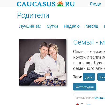
Люди
Родители
Лучшие за:
Сутки
Неделю
Месяц
Семья - м
Семья – самое д
ножек и заливи
парнишки Луис 
семейного альб
Теги:
Дети
Кав
Фотостудия
Опубликовал:
Ольга 
0