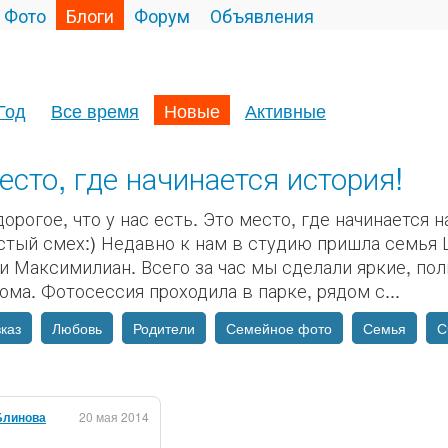
Фото
Блоги
Форум
Объявления
Год
Все время
Новые
Активные
есто, где начинается история!
орогое, что у нас есть. Это место, где начинается 
стый смех:) Недавно к нам в студию пришла семья 
и Максимилиан. Всего за час мы сделали яркие, пол
ома. Фотосессия проходила в парке, рядом с...
каз
Любовь
Родители
Семейное фото
Семья
С
Блинова
20 мая 2014