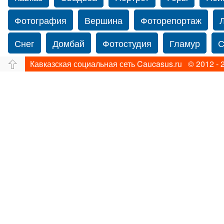
Фотография
Вершина
Фоторепортаж
Снег
Домбай
Фотостудия
Гламур
С
Кавказская социальная сеть Caucasus.ru © 2012 - 
Путешествие
Перевал
Свадьба фото
Прогулка по Нью-йорку
Фограф в Нью-Йорк
Фотограф Ольга Блинова
Водопад
Злата
Ахуба
Зима