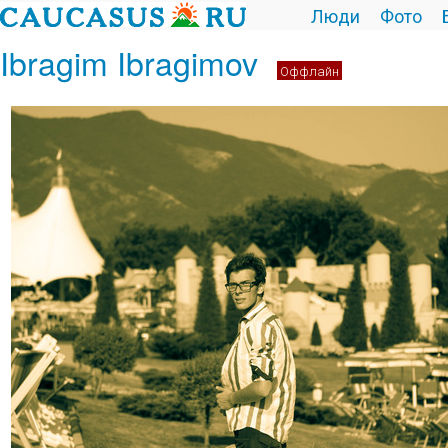
Люди
Фото
Ibragim Ibragimov
Оффлайн