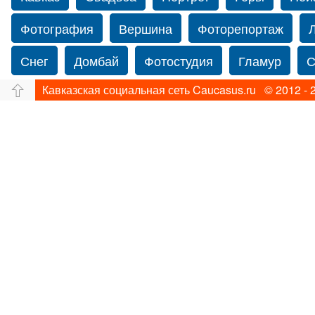
Фотография
Вершина
Фоторепортаж
Снег
Домбай
Фотостудия
Гламур
С
Кавказская социальная сеть Caucasus.ru © 2012 - 
Путешествие
Перевал
Свадьба фото
Нью-йорку
Фограф в Нью-Йорк
Свадебный
Фотограф Ольга Блинова
Водопад
Злата
Ахуба
Зима