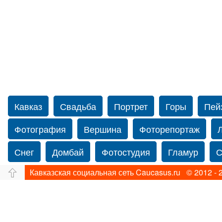
Кавказ
Свадьба
Портрет
Горы
Пей
Фотография
Вершина
Фоторепортаж
Снег
Домбай
Фотостудия
Гламур
С
Кавказская социальная сеть Caucasus.ru © 2012 - 
Путешествие
Перевал
Свадьба фото
Прогулка по Нью-йорку
Фограф в Нью-Йорк
Фотограф Ольга Блинова
Водопад
Злата