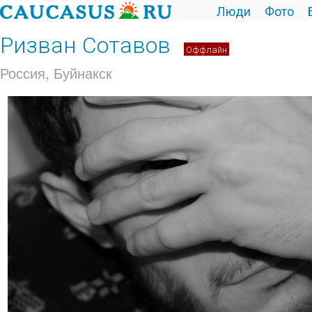
Люди
Фото
Ризван Сотавов
Оффлайн
Россия, Буйнакск