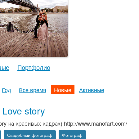
вые
Портфолио
Год
Все время
Новые
Активные
 Love story
ory на красивых кадрах) http://www.manofart.com/
Свадебный фотограф
Фотограф