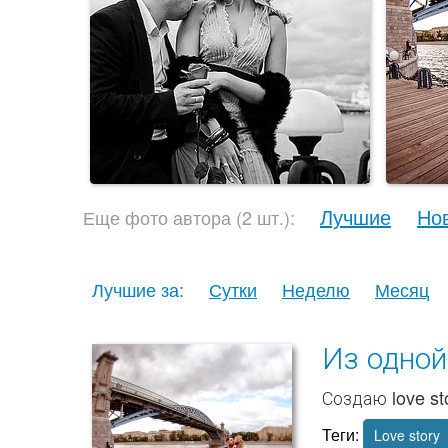
Лучшие
Но
Еще фото автора (2 шт.):
Лучшие за:
Сутки
Неделю
Месяц
Из одной
Создаю love st
Теги:
Love story