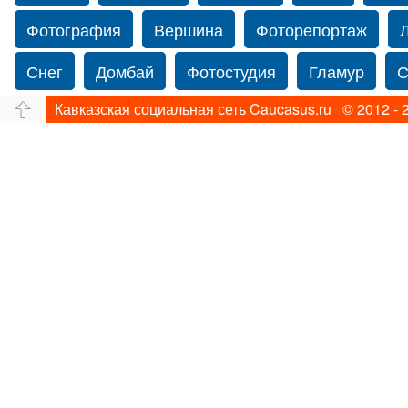
Фотография
Вершина
Фоторепортаж
Снег
Домбай
Фотостудия
Гламур
С
Кавказская социальная сеть Caucasus.ru © 2012 - 
Путешествие
Перевал
Ущелье
Свадьб
Прогулка по Нью-йорку
Фограф в Нью-Йорк
Фотограф Ольга Блинова
Водопад
Злата
Панорама
Зима