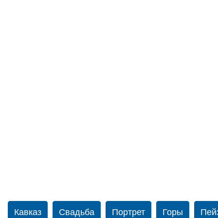
Кавказ
Свадьба
Портрет
Горы
Пей