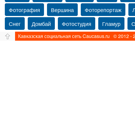
Фотография
Вершина
Фоторепортаж
Снег
Домбай
Фотостудия
Гламур
С
Кавказская социальная сеть Caucasus.ru © 2012 - 
Путешествие
Перевал
Ущелье
Свадьб
Прогулка по Нью-йорку
Фограф в Нью-Йорк
Фотограф Ольга Блинова
Водопад
Злата
Панорама
Зима