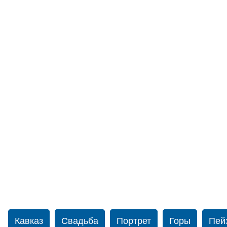
Кавказ
Свадьба
Портрет
Горы
Пей