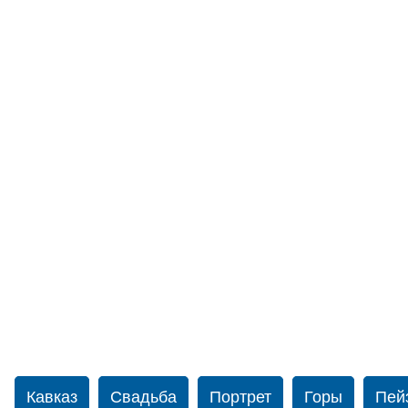
Кавказ
Свадьба
Портрет
Горы
Пей