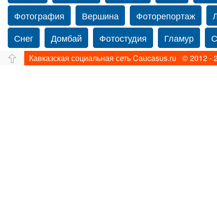
Фотография
Вершина
Фоторепортаж
Снег
Домбай
Фотостудия
Гламур
С
Кавказская социальная сеть Caucasus.ru © 2012 - 
Путешествие
Перевал
Ущелье
Свадьб
Прогулка по Нью-йорку
Фограф в Нью-Йорк
Фотограф Ольга Блинова
Водопад
Злата
Панорама
Зима