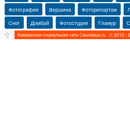
Фотография
Вершина
Фоторепортаж
Снег
Домбай
Фотостудия
Гламур
С
Кавказская социальная сеть Caucasus.ru © 2012 - 
Путешествие
Перевал
Ущелье
Свадьб
Нью-йорку
Фограф в Нью-Йорк
Свадебный
Фотограф Ольга Блинова
Водопад
Злата
Ахуба
Зима