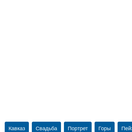
Кавказ
Свадьба
Портрет
Горы
Пей