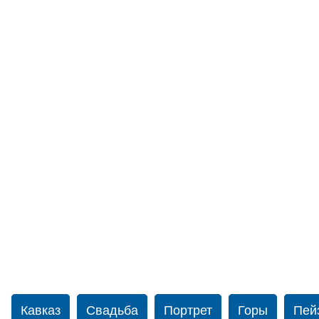
Кавказ
Свадьба
Портрет
Горы
Пей