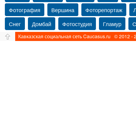
Фотография
Вершина
Фоторепортаж
Снег
Домбай
Фотостудия
Гламур
С
Кавказская социальная сеть Caucasus.ru © 2012 - 
Путешествие
Перевал
Ущелье
Свадьб
Прогулка по Нью-йорку
Фограф в Нью-Йорк
Фотограф Ольга Блинова
Водопад
Злата
Панорама
Зима