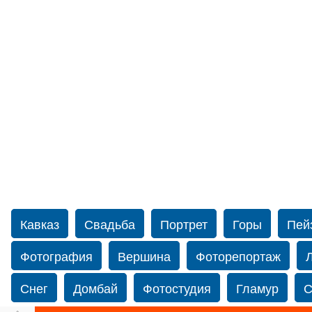
Кавказ
Свадьба
Портрет
Горы
Пей
Фотография
Вершина
Фоторепортаж
Снег
Домбай
Фотостудия
Гламур
С