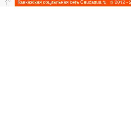
Кавказская социальная сеть Caucasus.ru © 2012 - 
Путешествие
Перевал
Ущелье
Свадьб
Прогулка по Нью-йорку
Фограф в Нью-Йорк
Фотограф Ольга Блинова
Водопад
Злата
Панорама
Зима