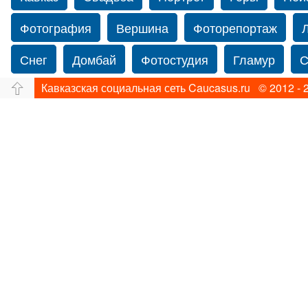
Фотография
Вершина
Фоторепортаж
Снег
Домбай
Фотостудия
Гламур
С
Кавказская социальная сеть Caucasus.ru © 2012 - 
Путешествие
Перевал
Свадьба фото
фотограф в Нью-Йорке
Caucasus
Прогулка
Фотограф Ольга Блинова
Водопад
Злата
Ахуба
Зима