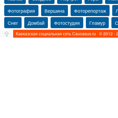
Фотография
Вершина
Фоторепортаж
Снег
Домбай
Фотостудия
Гламур
С
Кавказская социальная сеть Caucasus.ru © 2012 - 
Путешествие
Перевал
Свадьба фото
Прогулка по Нью-йорку
Фограф в Нью-Йорк
Фотограф Ольга Блинова
Водопад
Злата
Панорама
Зима