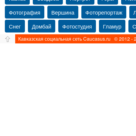
Фотография
Вершина
Фоторепортаж
Снег
Домбай
Фотостудия
Гламур
С
Кавказская социальная сеть Caucasus.ru © 2012 - 
Путешествие
Перевал
Свадьба фото
Йорк
Свадебный фотограф в США
Свадебн
Фотограф Ольга Блинова
Водопад
Злата
Ахуба
Зима