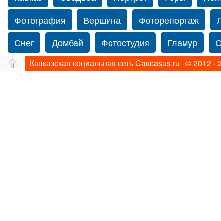
Фотография
Вершина
Фоторепортаж
Снег
Домбай
Фотостудия
Гламур
С
Кавказская социальная сеть Caucasus.ru © 2012 - 
Путешествие
Перевал
Ущелье
Свадьб
Нью-йорку
Фограф в Нью-Йорк
Свадебный
Фотограф Ольга Блинова
Водопад
Злата
Ахуба
Зима