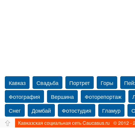
Кавказ
Свадьба
Портрет
Горы
Пей
Фотография
Вершина
Фоторепортаж
Снег
Домбай
Фотостудия
Гламур
С
Кавказская социальная сеть Caucasus.ru © 2012 - 
Путешествие
Перевал
Ущелье
Свадьб