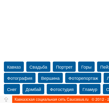
Кавказ
Свадьба
Портрет
Горы
Пей
Фотография
Вершина
Фоторепортаж
Снег
Домбай
Фотостудия
Гламур
С
Кавказская социальная сеть Caucasus.ru © 2012 - 
Путешествие
Перевал
Ущелье
Свадьб