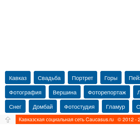
Кавказ
Свадьба
Портрет
Горы
Пей
Фотография
Вершина
Фоторепортаж
Снег
Домбай
Фотостудия
Гламур
С
Кавказская социальная сеть Caucasus.ru © 2012 - 
Путешествие
Перевал
Ущелье
Свадьб
Прогулка по Нью-йорку
Фограф в Нью-Йорк