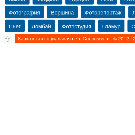
Фотография
Вершина
Фоторепортаж
Снег
Домбай
Фотостудия
Гламур
С
Кавказская социальная сеть Caucasus.ru © 2012 - 
Путешествие
Перевал
Свадьба фото
Прогулка по Нью-йорку
Фограф в Нью-Йорк
Фотограф Ольга Блинова
Водопад
Злата
Ахуба
Зима