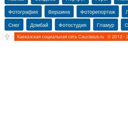
Фотография
Вершина
Фоторепортаж
Снег
Домбай
Фотостудия
Гламур
С
Кавказская социальная сеть Caucasus.ru © 2012 - 
Путешествие
Перевал
Ущелье
Свадьб
Прогулка по Нью-йорку
Фограф в Нью-Йорк
Фотограф Ольга Блинова
Водопад
Злата
Панорама
Зима