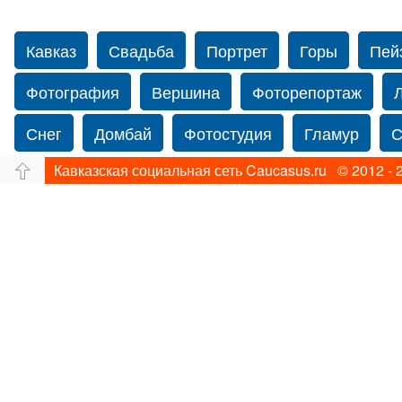
Кавказ
Свадьба
Портрет
Горы
Пей
Фотография
Вершина
Фоторепортаж
Снег
Домбай
Фотостудия
Гламур
С
Кавказская социальная сеть Caucasus.ru © 2012 - 
Путешествие
Перевал
Ущелье
Свадьб
Прогулка по Нью-йорку
Фограф в Нью-Йорк
Фотограф Ольга Блинова
Водопад
Злата
Панорама
Зима