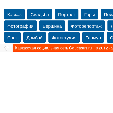
Кавказ
Свадьба
Портрет
Горы
Пей
Фотография
Вершина
Фоторепортаж
Снег
Домбай
Фотостудия
Гламур
С
Кавказская социальная сеть Caucasus.ru © 2012 - 
Путешествие
Перевал
Ущелье
Свадьб
Прогулка по Нью-йорку
Фограф в Нью-Йорк
Фотограф Ольга Блинова
Водопад
Злата
Ахуба
Зима