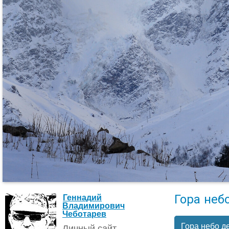
Гора неб
Геннадий
Владимирович
Чеботарев
Гора небо д
Личный сайт