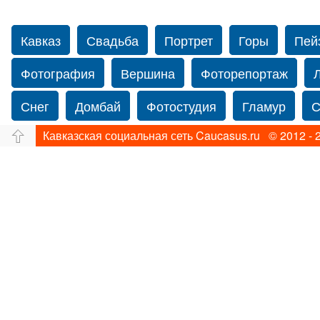
Кавказ
Свадьба
Портрет
Горы
Пей
Фотография
Вершина
Фоторепортаж
Снег
Домбай
Фотостудия
Гламур
С
Кавказская социальная сеть Caucasus.ru © 2012 - 
Путешествие
Перевал
Свадьба фото
Нью-йорку
Фограф в Нью-Йорк
Свадебный
Фотограф Ольга Блинова
Водопад
Злата
Ахуба
Зима